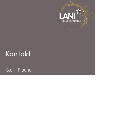
Kontakt
Steffi Fischer
+ 41 78 237 94 98
Schützenstrasse 7
8800 Thalwil
Social Media